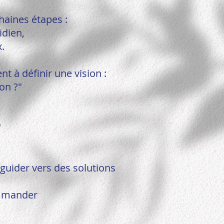
haines étapes :
idien,
x.
nt à définir une vision :
on ?"
"
guider vers des solutions
ommander